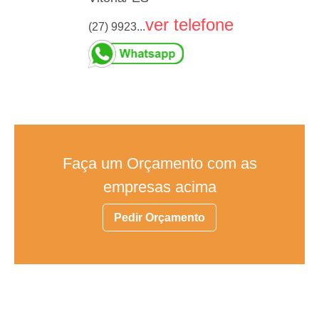
ver telefone
(27) 9923...
Faça um Orçamento com as
empresas acima
Pedir Orçamento