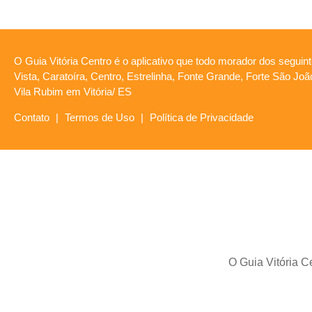
O Guia Vitória Centro é o aplicativo que todo morador dos seguint
Vista, Caratoíra, Centro, Estrelinha, Fonte Grande, Forte São Jo
Vila Rubim em Vitória/ ES
Contato
|
Termos de Uso
|
Política de Privacidade
O Guia Vitória Ce