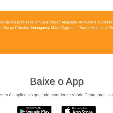
es bairros precisa ter em seu celular: Alagoano, Ariovaldo Favalessa
ão, Ilha do Príncipe, Inhanguetá, Mário Cypreste, Parque Moscoso, Pi
Baixe o App
ntro é o aplicativo que todo morador de Vitória Centro precisa 