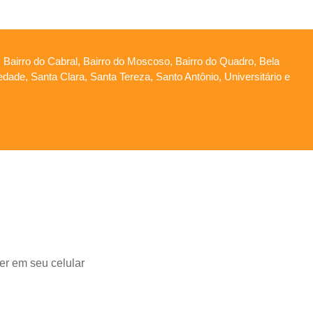
, Bairro do Cabral, Bairro do Moscoso, Bairro do Quadro, Bela
edade, Santa Clara, Santa Tereza, Santo Antônio, Universitário e
ter em seu celular