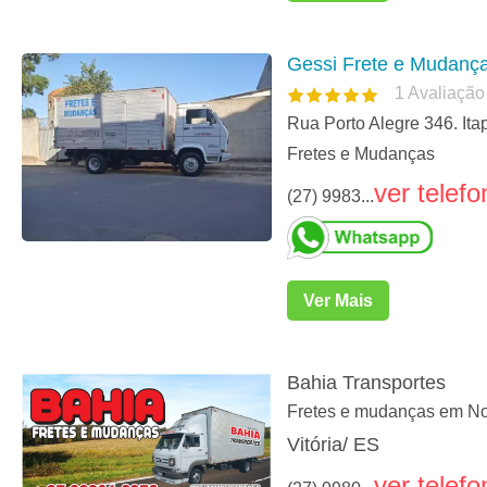
Gessi Frete e Mudanç
1
Avaliação
Rua Porto Alegre 346. Ita
Fretes e Mudanças
ver telefo
(27) 9983...
Ver Mais
Bahia Transportes
Fretes e mudanças em Nova
Vitória/ ES
ver telefo