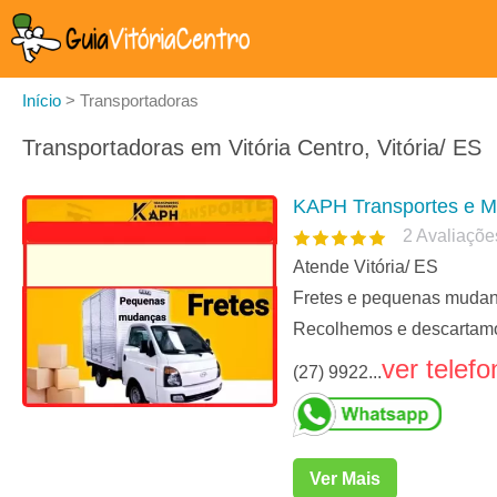
Início
>
Transportadoras
Transportadoras em Vitória Centro, Vitória/ ES
KAPH Transportes e 
2
Avaliaçõe
Atende Vitória/ ES
Fretes e pequenas mudança
Recolhemos e descartamo
ver telefo
(27) 9922...
Ver Mais