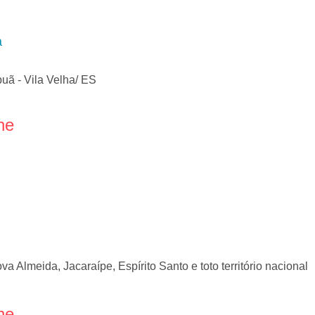
a
puã - Vila Velha/ ES
ne
 Almeida, Jacaraípe, Espírito Santo e toto território nacional
ne