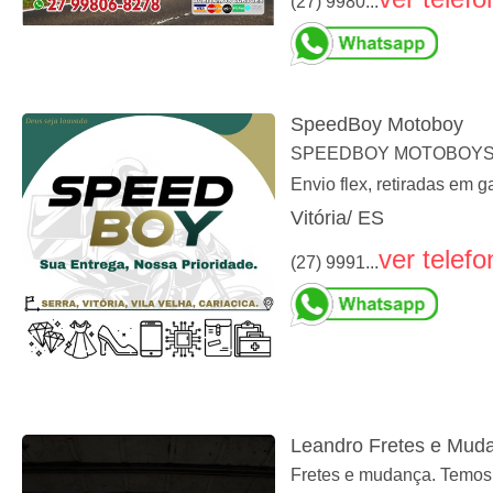
(27) 9980...
SpeedBoy Motoboy
SPEEDBOY MOTOBOYServiç
Envio flex, retiradas em
Vitória/ ES
ver telefo
(27) 9991...
Leandro Fretes e Mud
Fretes e mudança. Temos