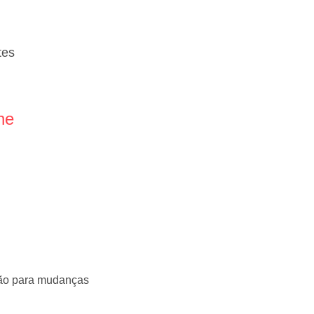
tes
ne
ão para mudanças