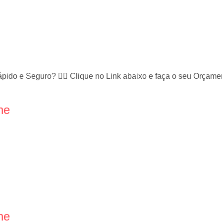
ápido e Seguro? 👉🏻 Clique no Link abaixo e faça o seu Orça
ne
ne