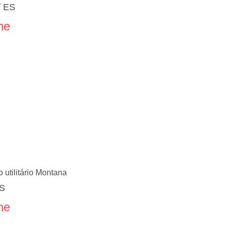
/ ES
ne
 utilitário Montana
ES
ne