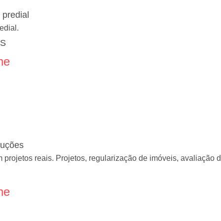
e predial
edial.
ES
ne
ruções
rojetos reais. Projetos, regularização de imóveis, avaliação d
ne