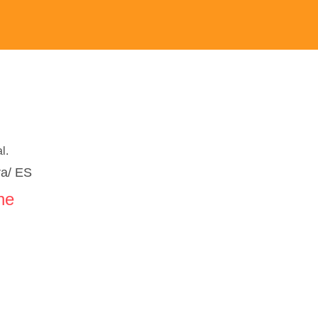
l.
ra/ ES
ne