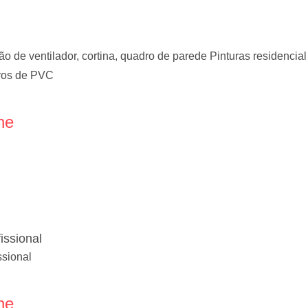
ção de ventilador, cortina, quadro de parede Pinturas residenci
rros de PVC
ne
fissional
ssional
ne