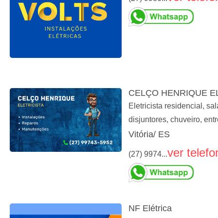
CELÇO HENRIQUE E
Eletricista residencial, s
disjuntores, chuveiro, entr
Vitória/ ES
ver telefo
(27) 9974...
NF Elétrica