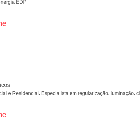
 energia EDP
ne
icos
rcial e Residencial. Especialista em regularização.Iluminação.
ne