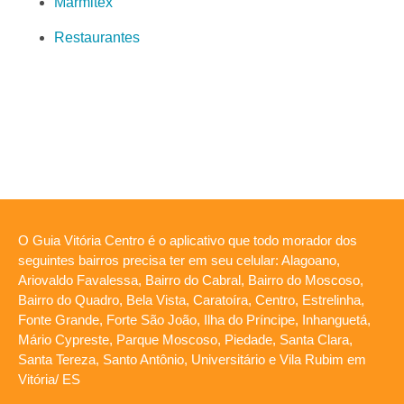
Marmitex
Restaurantes
O Guia Vitória Centro é o aplicativo que todo morador dos
seguintes bairros precisa ter em seu celular: Alagoano,
Ariovaldo Favalessa, Bairro do Cabral, Bairro do Moscoso,
Bairro do Quadro, Bela Vista, Caratoíra, Centro, Estrelinha,
Fonte Grande, Forte São João, Ilha do Príncipe, Inhanguetá,
Mário Cypreste, Parque Moscoso, Piedade, Santa Clara,
Santa Tereza, Santo Antônio, Universitário e Vila Rubim em
Vitória/ ES