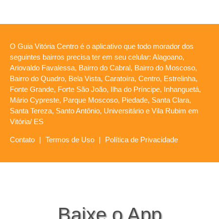
O Guia Vitória Centro é o aplicativo que todo morador dos
seguintes bairros precisa ter em seu celular: Alagoano,
Ariovaldo Favalessa, Bairro do Cabral, Bairro do Moscoso,
Bairro do Quadro, Bela Vista, Caratoíra, Centro, Estrelinha,
Fonte Grande, Forte São João, Ilha do Príncipe, Inhanguetá,
Mário Cypreste, Parque Moscoso, Piedade, Santa Clara,
Santa Tereza, Santo Antônio, Universitário e Vila Rubim em
Vitória/ ES
Contato
|
Termos de Uso
|
Política de Privacidade
Baixe o App