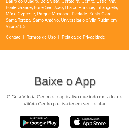
Bairro do Quadro, Bela Vista, Caratoíra, Centro, Estrelinha,
Fonte Grande, Forte São João, Ilha do Príncipe, Inhanguetá,
Mário Cypreste, Parque Moscoso, Piedade, Santa Clara,
Santa Tereza, Santo Antônio, Universitário e Vila Rubim em
Vitória/ ES
Contato
|
Termos de Uso
|
Política de Privacidade
Baixe o App
O Guia Vitória Centro é o aplicativo que todo morador de
Vitória Centro precisa ter em seu celular